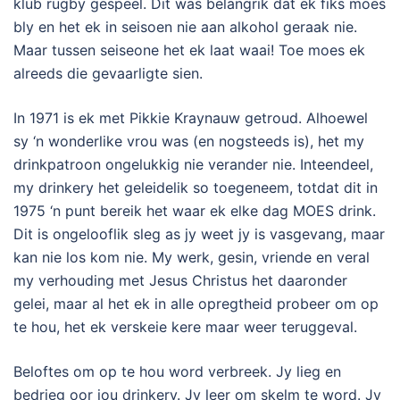
klub rugby gespeel. Dit was belangrik dat ek fiks moes
bly en het ek in seisoen nie aan alkohol geraak nie.
Maar tussen seiseone het ek laat waai! Toe moes ek
alreeds die gevaarligte sien.
In 1971 is ek met Pikkie Kraynauw getroud. Alhoewel
sy ‘n wonderlike vrou was (en nogsteeds is), het my
drinkpatroon ongelukkig nie verander nie. Inteendeel,
my drinkery het geleidelik so toegeneem, totdat dit in
1975 ‘n punt bereik het waar ek elke dag MOES drink.
Dit is ongelooflik sleg as jy weet jy is vasgevang, maar
kan nie los kom nie. My werk, gesin, vriende en veral
my verhouding met Jesus Christus het daaronder
gelei, maar al het ek in alle opregtheid probeer om op
te hou, het ek verskeie kere maar weer teruggeval.
Beloftes om op te hou word verbreek. Jy lieg en
bedrieg oor jou drinkery. Jy leer om skelm te word. Jy