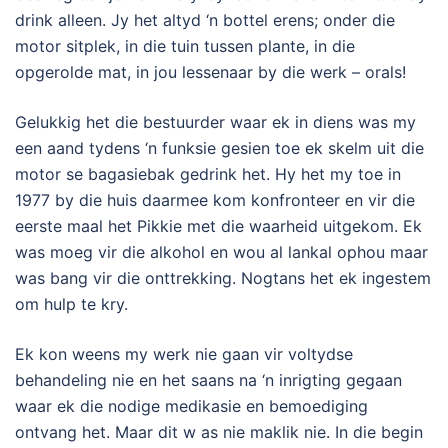
drink alleen. Jy het altyd ‘n bottel erens; onder die
motor sitplek, in die tuin tussen plante, in die
opgerolde mat, in jou lessenaar by die werk – orals!
Gelukkig het die bestuurder waar ek in diens was my
een aand tydens ‘n funksie gesien toe ek skelm uit die
motor se bagasiebak gedrink het. Hy het my toe in
1977 by die huis daarmee kom konfronteer en vir die
eerste maal het Pikkie met die waarheid uitgekom. Ek
was moeg vir die alkohol en wou al lankal ophou maar
was bang vir die onttrekking. Nogtans het ek ingestem
om hulp te kry.
Ek kon weens my werk nie gaan vir voltydse
behandeling nie en het saans na ‘n inrigting gegaan
waar ek die nodige medikasie en bemoediging
ontvang het. Maar dit w as nie maklik nie. In die begin