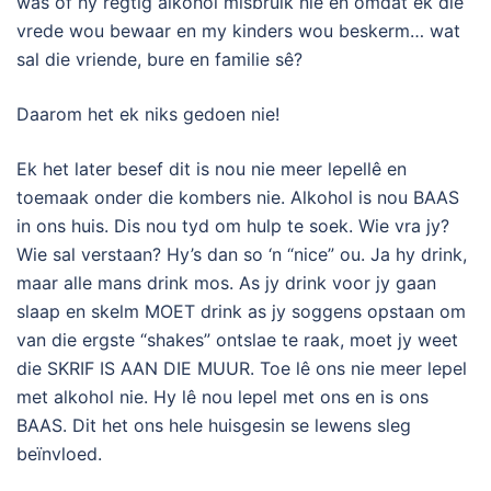
was of hy regtig alkohol misbruik nie en omdat ek die
vrede wou bewaar en my kinders wou beskerm… wat
sal die vriende, bure en familie sê?
Daarom het ek niks gedoen nie!
Ek het later besef dit is nou nie meer lepellê en
toemaak onder die kombers nie. Alkohol is nou BAAS
in ons huis. Dis nou tyd om hulp te soek. Wie vra jy?
Wie sal verstaan? Hy’s dan so ‘n “nice” ou. Ja hy drink,
maar alle mans drink mos. As jy drink voor jy gaan
slaap en skelm MOET drink as jy soggens opstaan om
van die ergste “shakes” ontslae te raak, moet jy weet
die SKRIF IS AAN DIE MUUR. Toe lê ons nie meer lepel
met alkohol nie. Hy lê nou lepel met ons en is ons
BAAS. Dit het ons hele huisgesin se lewens sleg
beïnvloed.