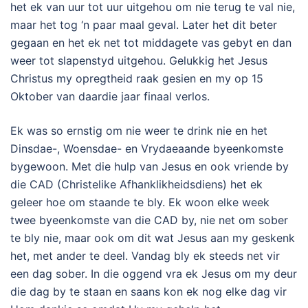
het ek van uur tot uur uitgehou om nie terug te val nie,
maar het tog ‘n paar maal geval. Later het dit beter
gegaan en het ek net tot middagete vas gebyt en dan
weer tot slapenstyd uitgehou. Gelukkig het Jesus
Christus my opregtheid raak gesien en my op 15
Oktober van daardie jaar finaal verlos.
Ek was so ernstig om nie weer te drink nie en het
Dinsdae-, Woensdae- en Vrydaeaande byeenkomste
bygewoon. Met die hulp van Jesus en ook vriende by
die CAD (Christelike Afhanklikheidsdiens) het ek
geleer hoe om staande te bly. Ek woon elke week
twee byeenkomste van die CAD by, nie net om sober
te bly nie, maar ook om dit wat Jesus aan my geskenk
het, met ander te deel. Vandag bly ek steeds net vir
een dag sober. In die oggend vra ek Jesus om my deur
die dag by te staan en saans kon ek nog elke dag vir