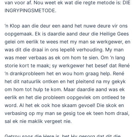
van voor af. Nou weet ek wat die regte metode is: DIE
INGRYPINGSMETODE.
‘n Klop aan die deur een aand het nuwe deure vir ons
oopgemaak. Ek is daardie aand deur die Heilige Gees
gelei om eerlik te wees met my man se werkgewer, en
was dit die draai in ons lepellê verhouding. My man
was meer verbaas as ek om hom te sien. Om ‘n lang
storie kort te maak; sy werkgewer het besef dat René
‘n drankprobleem het en wou hom graag help. René
het dit natuurlik ontken en het pleitend na my gekyk
om hom tot hulp te kom. Maar daardie aand was ek
eerlik en het die probleem oopgevlek om ontleed te
word. Al het ek ook hoe skaam gevoel! Die skok en
verbasing op my man se gesig toe ek teen hom draai,
sal ek nie maklik vergeet nie.
Getrou soos die Here is, het Hy gesorg dat dit die