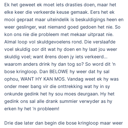
Ek het geweet ek moet iets drasties doen, maar het
elke keer die verkeerde keuse gemaak. Eers het ek
mooi gepraat maar uiteindelik is beskuldigings heen en
weer geslinger, wat niemand goed gedoen het nie. So
kon ons nie die probleem met mekaar uitpraat nie.
Almal loop vol skuldgevoelens rond. Die verslaafde
voel skuldig oor dit wat hy doen en hy laat jou weer
skuldig voel; want êrens doen jy iets verkeerd…
waarom anders drink hy dan tog so? So word dit ‘n
bose kringloop. Dan BELOWE hy weer dat hy sal
ophou, WANT HY KAN MOS. Vandag weet ek hy was
onder meer bang vir die onttrekking wat hy in sy
onkunde gedink het hy sou moes deurgaan. Hy het
gedink ons sal alle drank summier verwyder as hy
erken hy het ‘n probleem!
Drie dae later dan begin die bose kringloop maar weer