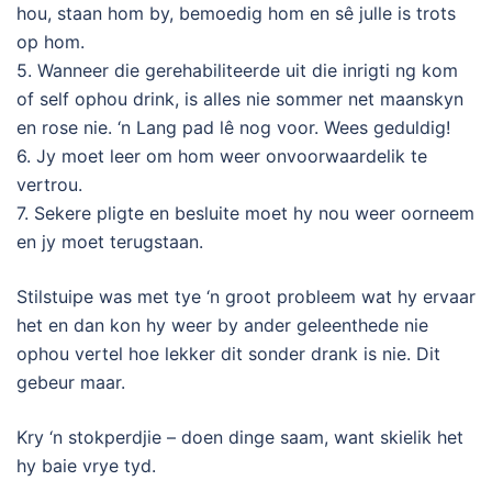
hou, staan hom by, bemoedig hom en sê julle is trots
op hom.
5. Wanneer die gerehabiliteerde uit die inrigti ng kom
of self ophou drink, is alles nie sommer net maanskyn
en rose nie. ‘n Lang pad lê nog voor. Wees geduldig!
6. Jy moet leer om hom weer onvoorwaardelik te
vertrou.
7. Sekere pligte en besluite moet hy nou weer oorneem
en jy moet terugstaan.
Stilstuipe was met tye ‘n groot probleem wat hy ervaar
het en dan kon hy weer by ander geleenthede nie
ophou vertel hoe lekker dit sonder drank is nie. Dit
gebeur maar.
Kry ‘n stokperdjie – doen dinge saam, want skielik het
hy baie vrye tyd.