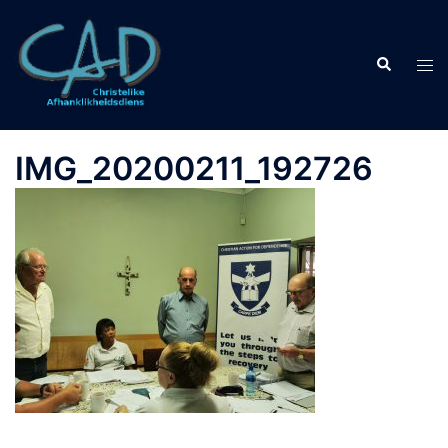
IMG_20200211_192726